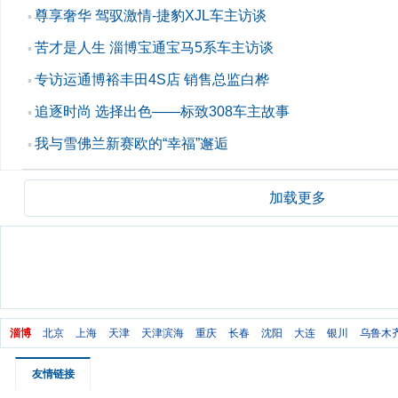
尊享奢华 驾驭激情-捷豹XJL车主访谈
▪
苦才是人生 淄博宝通宝马5系车主访谈
▪
专访运通博裕丰田4S店 销售总监白桦
▪
追逐时尚 选择出色——标致308车主故事
▪
我与雪佛兰新赛欧的“幸福”邂逅
▪
加载更多
淄博
北京
上海
天津
天津滨海
重庆
长春
沈阳
大连
银川
乌鲁木
友情链接