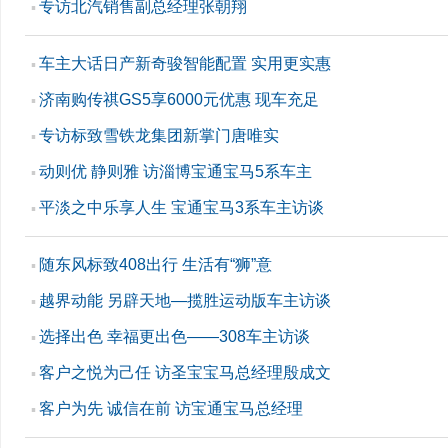
专访北汽销售副总经理张朝翔
▪
车主大话日产新奇骏智能配置 实用更实惠
▪
济南购传祺GS5享6000元优惠 现车充足
▪
专访标致雪铁龙集团新掌门唐唯实
▪
动则优 静则雅 访淄博宝通宝马5系车主
▪
平淡之中乐享人生 宝通宝马3系车主访谈
▪
随东风标致408出行 生活有“狮”意
▪
越界动能 另辟天地—揽胜运动版车主访谈
▪
选择出色 幸福更出色——308车主访谈
▪
客户之悦为己任 访圣宝宝马总经理殷成文
▪
客户为先 诚信在前 访宝通宝马总经理
▪