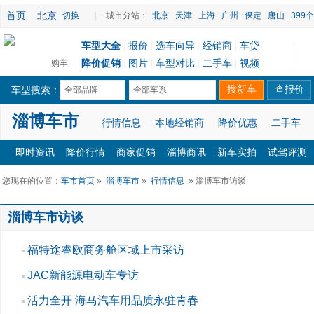
首页
北京
切换
|
城市分站：
北京
天津
上海
广州
保定
唐山
399
车型大全
报价
选车向导
经销商
车贷
|
|
|
|
降价促销
图片
车型对比
二手车
视频
购车
|
|
|
|
车型搜索：
全部品牌
全部车系
淄博车市
行情信息
本地经销商
降价优惠
二手车
即时资讯
降价行情
商家促销
淄博商讯
新车实拍
试驾评测
您现在的位置：
车市首页
»
淄博车市
»
行情信息
» 淄博车市访谈
淄博车市访谈
福特途睿欧商务舱区域上市采访
▪
JAC新能源电动车专访
▪
活力全开 海马汽车用品质永驻青春
▪