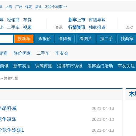
津
上海
广州
保定
唐山
399个城市>>
导
经销商
车贷
新车上市
评测导购
|
|
|
比
二手车
视频
行情资讯
独家报道
资讯
互动
|
|
|
销商
降价优惠
二手车
车友会
商讯
新车实拍
试驾评测
淄博车市访谈
淄博热门活动
车友关注
» 降价行情
本
竞争昂科威
2021-04-13
竞争凌派
2021-04-13
价竞争途观L
2021-04-13