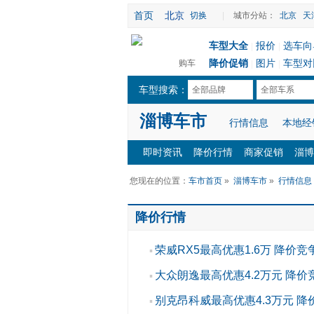
首页
北京
切换
|
城市分站：
北京
天
车型大全
报价
选车向
|
|
降价促销
图片
车型对
购车
|
|
车型搜索：
全部品牌
全部车系
淄博车市
行情信息
本地经
即时资讯
降价行情
商家促销
淄博
您现在的位置：
车市首页
»
淄博车市
»
行情信息
降价行情
荣威RX5最高优惠1.6万 降价
▪
大众朗逸最高优惠4.2万元 降价
▪
别克昂科威最高优惠4.3万元 降
▪